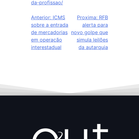
da-profissao/
Anterior:
ICMS
Proxima:
RFB
sobre a entrada
alerta para
de mercadorias
novo golpe que
em operação
simula leilões
interestadual
da autarquia