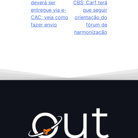
deverá ser
CBS: Carf terá
entregue via e-
que seguir
CAC; veja como
orientação do
fazer envio
fórum de
harmonização