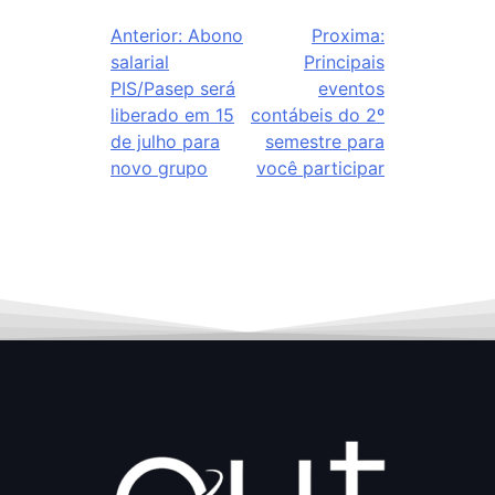
Anterior:
Abono
Proxima:
salarial
Principais
PIS/Pasep será
eventos
liberado em 15
contábeis do 2º
de julho para
semestre para
novo grupo
você participar