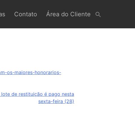
as
Contato
Área do Cliente
am-os-maiores-honorarios-
 lote de restituição é pago nesta
sexta-feira (28)