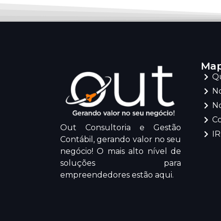
Map
Q
No
No
C
Out Consultoria e Gestão
I
Contábil, gerando valor no seu
negócio! O mais alto nível de
soluções para
empreendedores estão aqui.