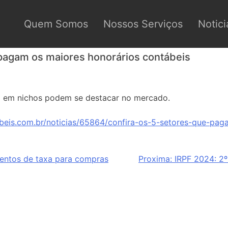
Quem Somos
Nossos Serviços
Notici
 pagam os maiores honorários contábeis
m em nichos podem se destacar no mercado.
beis.com.br/noticias/65864/confira-os-5-setores-que-pag
entos de taxa para compras
Proxima:
IRPF 2024: 2º