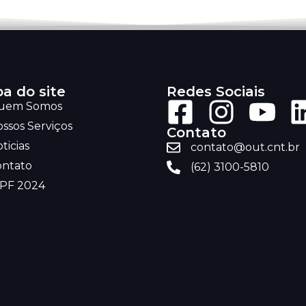
a do site
Redes Sociais
uem Somos
ssos Serviços
Contato
ticias
contato@out.cnt.br
ontato
(62) 3100-5810
RPF 2024