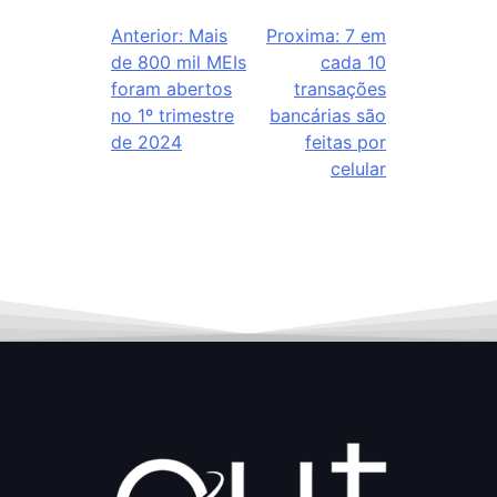
Anterior:
Mais
Proxima:
7 em
de 800 mil MEIs
cada 10
foram abertos
transações
no 1º trimestre
bancárias são
de 2024
feitas por
celular