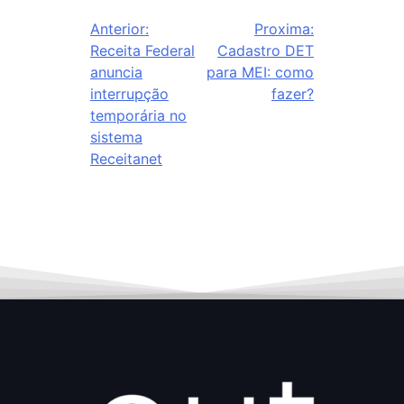
Anterior:
Proxima:
Receita Federal
Cadastro DET
anuncia
para MEI: como
interrupção
fazer?
temporária no
sistema
Receitanet