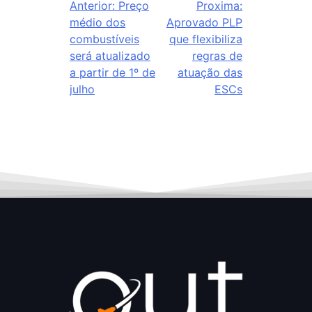
Anterior:
Preço
Proxima:
médio dos
Aprovado PLP
combustíveis
que flexibiliza
será atualizado
regras de
a partir de 1º de
atuação das
julho
ESCs