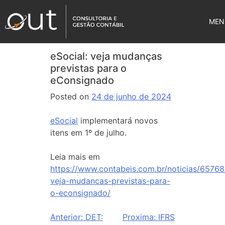
MEN
eSocial: veja mudanças
previstas para o
eConsignado
Posted on
24 de junho de 2024
eSocial
implementará novos
itens em 1º de julho.
Leia mais em
https://www.contabeis.com.br/noticias/65768
veja-mudancas-previstas-para-
o-econsignado/
Anterior:
DET:
Proxima:
IFRS