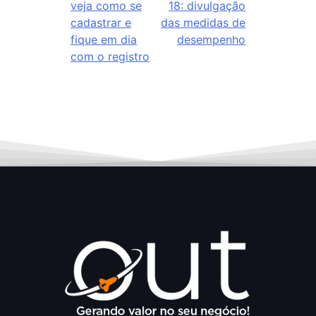
veja como se
18: divulgação
cadastrar e
das medidas de
fique em dia
desempenho
com o registro