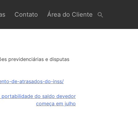
as
Contato
Área do Cliente
es previdenciárias e disputas
ento-de-atrasados-do-inss/
: portabilidade do saldo devedor
começa em julho