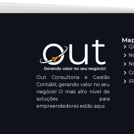
Map
Q
No
No
C
Out Consultoria e Gestão
I
Contábil, gerando valor no seu
negócio! O mais alto nível de
soluções para
empreendedores estão aqui.