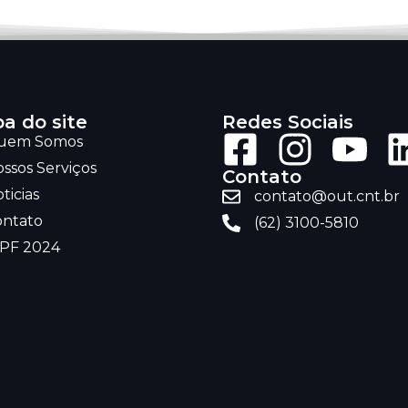
a do site
Redes Sociais
uem Somos
ssos Serviços
Contato
ticias
contato@out.cnt.br
ontato
(62) 3100-5810
RPF 2024