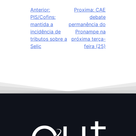
Anterior:
Proxima:
CAE
PIS/Cofins:
debate
mantida a
permanência do
incidência de
Pronampe na
tributos sobre a
próxima terça-
Selic
feira (25)