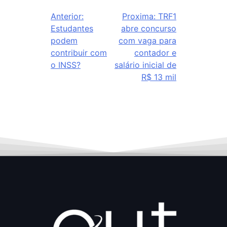
Anterior:
Proxima:
TRF1
Estudantes
abre concurso
podem
com vaga para
contribuir com
contador e
o INSS?
salário inicial de
R$ 13 mil