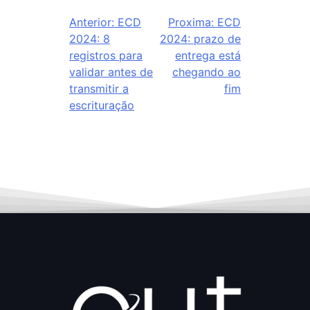
Anterior:
ECD
Proxima:
ECD
2024: 8
2024: prazo de
registros para
entrega está
validar antes de
chegando ao
transmitir a
fim
escrituração