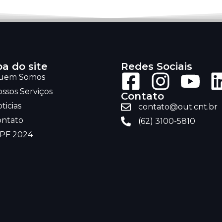
a do site
Redes Sociais
uem Somos
ssos Serviços
Contato
ticias
contato@out.cnt.br
ontato
(62) 3100-5810
RPF 2024