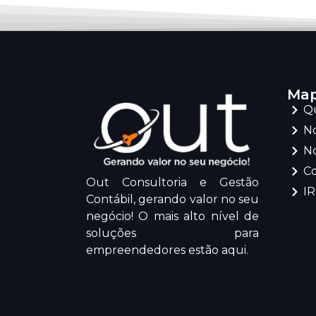
Map
Q
No
No
C
Out Consultoria e Gestão
I
Contábil, gerando valor no seu
negócio! O mais alto nível de
soluções para
empreendedores estão aqui.