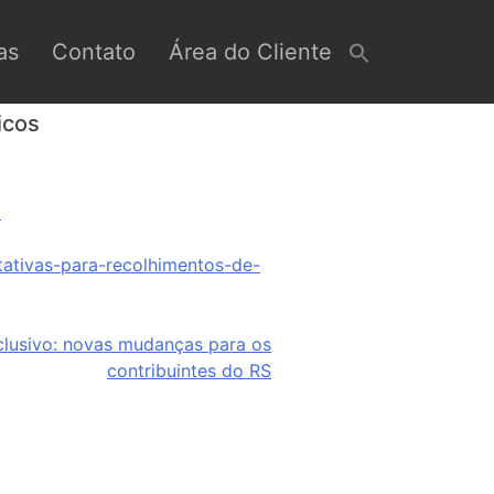
as
Contato
Área do Cliente
icos
.
tativas-para-recolhimentos-de-
clusivo: novas mudanças para os
contribuintes do RS