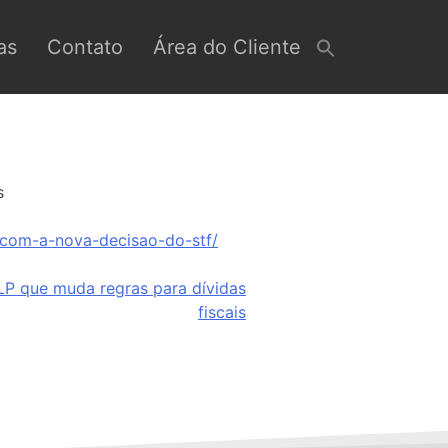
as
Contato
Área do Cliente
s
-com-a-nova-decisao-do-stf/
P que muda regras para dívidas
fiscais