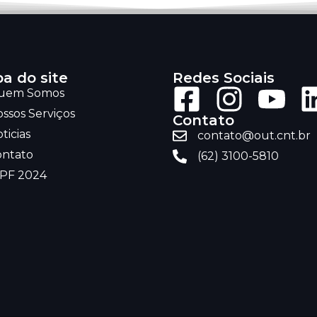
a do site
Redes Sociais
uem Somos
ssos Serviços
Contato
ticias
contato@out.cnt.br
ontato
(62) 3100-5810
RPF 2024