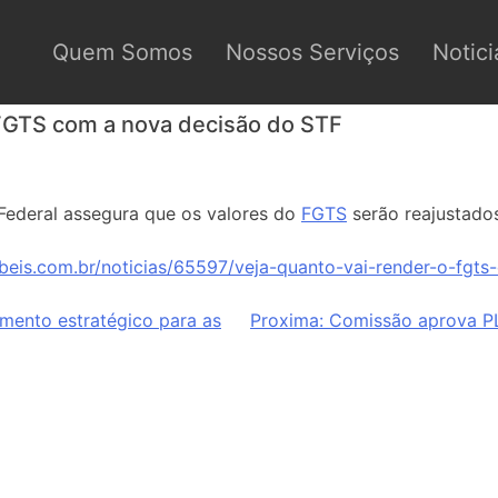
Quem Somos
Nossos Serviços
Notici
 FGTS com a nova decisão do STF
Federal assegura que os valores do
FGTS
serão reajustado
beis.com.br/noticias/65597/veja-quanto-vai-render-o-fgts
mento estratégico para as
Proxima:
Comissão aprova PL