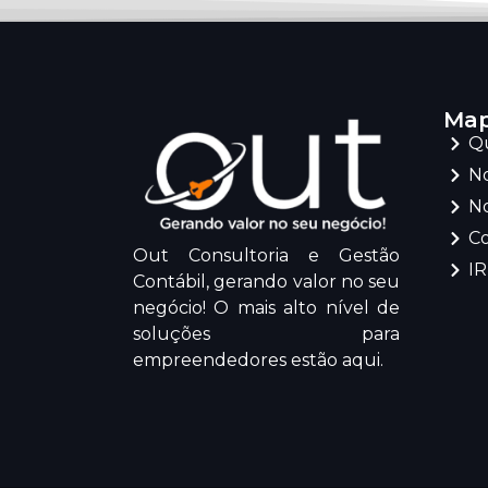
Map
Q
No
No
C
Out Consultoria e Gestão
I
Contábil, gerando valor no seu
negócio! O mais alto nível de
soluções para
empreendedores estão aqui.