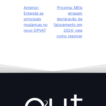
Anterior:
Proxima:
MEIs
Entenda as
atrasam
principais
declaração de
mudanças no
faturamento em
novo DPVAT
2024; veja
como resolver