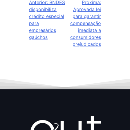
Anterior:
BNDES
Proxima:
disponibiliza
Aprovada lei
crédito especial
para garantir
para
compensação
empresários
imediata a
gaúchos
consumidores
prejudicados