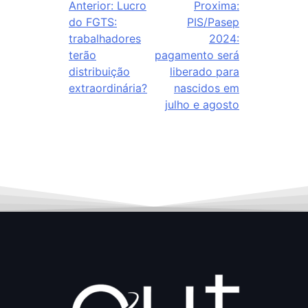
Anterior:
Lucro
Proxima:
do FGTS:
PIS/Pasep
trabalhadores
2024:
terão
pagamento será
distribuição
liberado para
extraordinária?
nascidos em
julho e agosto