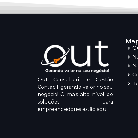
Map
Q
No
No
C
Out Consultoria e Gestão
I
Contábil, gerando valor no seu
negócio! O mais alto nível de
soluções para
empreendedores estão aqui.