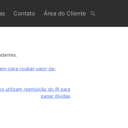
as
Contato
Área do Cliente
udantes.
nem-para-roubar-valor-da-
s utilizam restituição do IR para
pagar dívidas