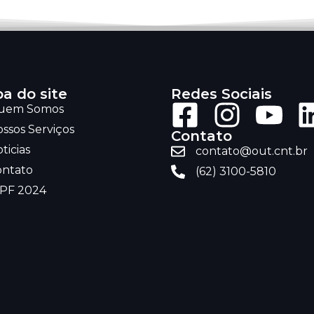
a do site
Redes Sociais
uem Somos
ssos Serviços
Contato
ticias
contato@out.cnt.br
ontato
(62) 3100-5810
RPF 2024