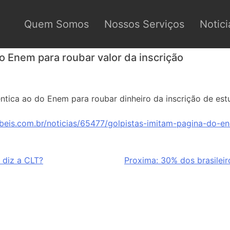
Quem Somos
Nossos Serviços
Notici
o Enem para roubar valor da inscrição
êntica ao do Enem para roubar dinheiro da inscrição de est
beis.com.br/noticias/65477/golpistas-imitam-pagina-do-e
 diz a CLT?
Proxima:
30% dos brasileiro