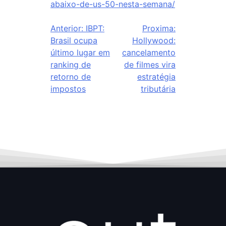
abaixo-de-us-50-nesta-semana/
Anterior:
IBPT:
Proxima:
Brasil ocupa
Hollywood:
último lugar em
cancelamento
ranking de
de filmes vira
retorno de
estratégia
impostos
tributária