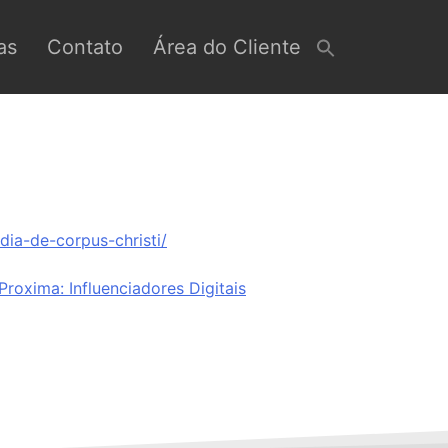
as
Contato
Área do Cliente
ia-de-corpus-christi/
Proxima:
Influenciadores Digitais