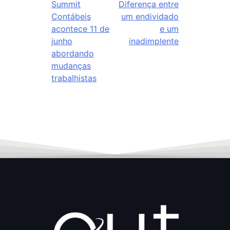
Summit
Diferença entre
Contábeis
um endividado
acontece 11 de
e um
junho
inadimplente
abordando
mudanças
trabalhistas