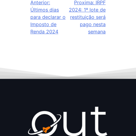
Anterior:
Proxima:
IRPF
Últimos dias
2024: 1º lote de
para declarar o
restituição será
Imposto de
pago nesta
Renda 2024
semana