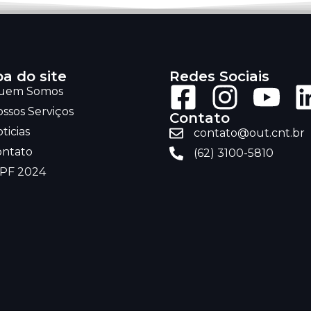
a do site
Redes Sociais
uem Somos
ssos Serviços
Contato
ticias
contato@out.cnt.br
ontato
(62) 3100-5810
RPF 2024