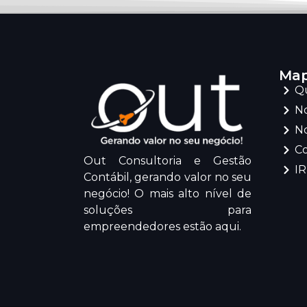
Map
Q
No
No
C
Out Consultoria e Gestão
I
Contábil, gerando valor no seu
negócio! O mais alto nível de
soluções para
empreendedores estão aqui.