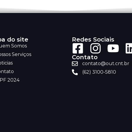
a do site
Redes Sociais
uem Somos
ssos Serviços
Contato
ticias
contato@out.cnt.br
ontato
(62) 3100-5810
RPF 2024