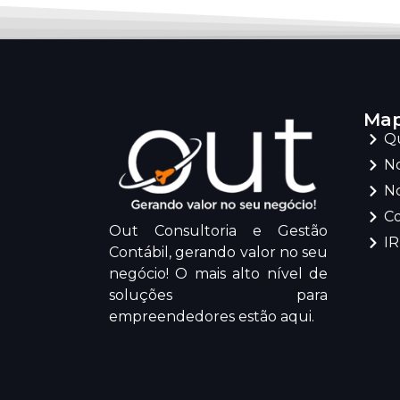
Map
Q
No
No
C
Out Consultoria e Gestão
I
Contábil, gerando valor no seu
negócio! O mais alto nível de
soluções para
empreendedores estão aqui.