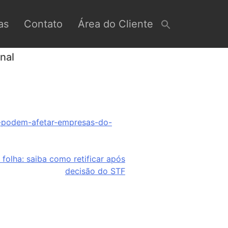
as
Contato
Área do Cliente
nal
e-podem-afetar-empresas-do-
folha: saiba como retificar após
decisão do STF