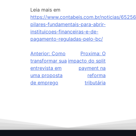
Leia mais em
https://www.contabeis.com.br/noticias/65256
pilares-fundamentais-para-abrir-
instituicoes-financeiras-e-de-
pagamento-reguladas-pelo-bc/
Anterior:
Como
Proxima:
O
transformar sua
impacto do split
entrevista em
payment na
uma proposta
reforma
de emprego
tributária