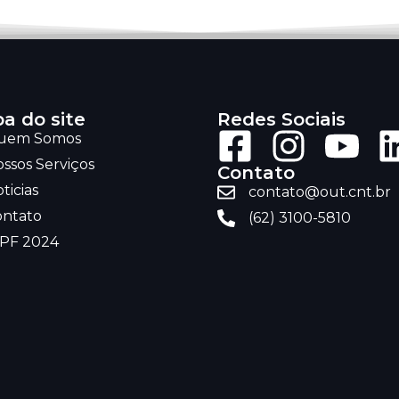
a do site
Redes Sociais
uem Somos
ssos Serviços
Contato
ticias
contato@out.cnt.br
ontato
(62) 3100-5810
RPF 2024