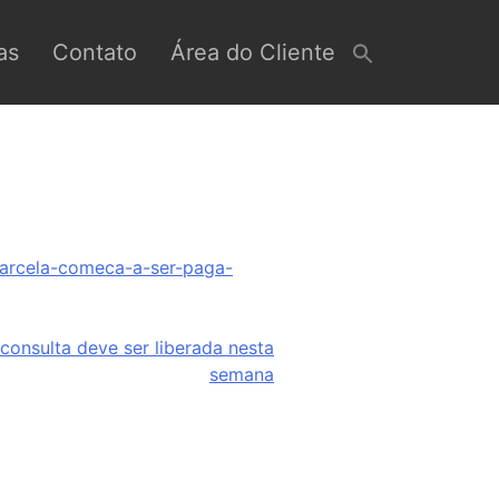
as
Contato
Área do Cliente
parcela-comeca-a-ser-paga-
 consulta deve ser liberada nesta
semana