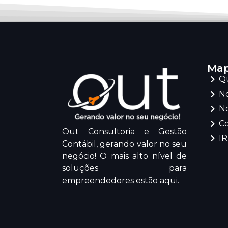
Map
Q
No
No
C
Out Consultoria e Gestão
I
Contábil, gerando valor no seu
negócio! O mais alto nível de
soluções para
empreendedores estão aqui.