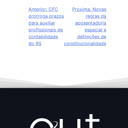
Anterior:
CFC
Proxima:
Novas
prorroga prazos
regras da
para auxiliar
aposentadoria
profissionais de
especial e
contabilidade
definições de
do RS
constitucionalidade