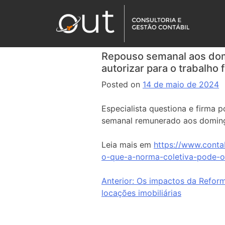
Repouso semanal aos dom
autorizar para o trabalho 
Posted on
14 de maio de 2024
Especialista questiona e firma 
semanal remunerado aos doming
Leia mais em
https://www.cont
o-que-a-norma-coletiva-pode-ou
Anterior:
Os impactos da Reforma
locações imobiliárias