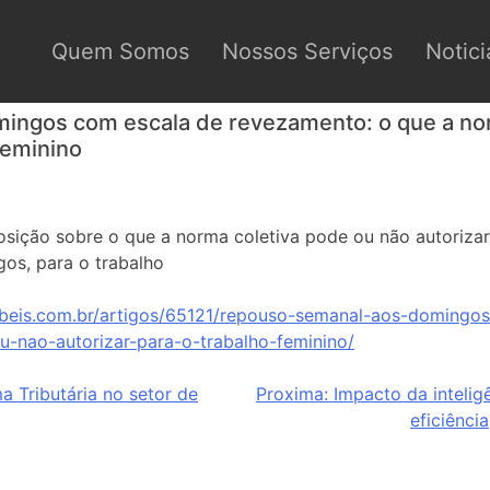
Quem Somos
Nossos Serviços
Notici
ingos com escala de revezamento: o que a nor
feminino
posição sobre o que a norma coletiva pode ou não autoriza
os, para o trabalho
abeis.com.br/artigos/65121/repouso-semanal-aos-domingo
-nao-autorizar-para-o-trabalho-feminino/
 Tributária no setor de
Proxima:
Impacto da inteligên
eficiênci