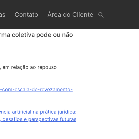
as
Contato
Área do Cliente
ma coletiva pode ou não
r, em relação ao repouso
s-com-escala-de-revezamento-
cia artificial na prática jurídica:
a, desafios e perspectivas futuras