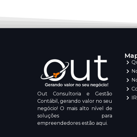
Map
Q
No
No
C
Out Consultoria e Gestão
I
Contábil, gerando valor no seu
negócio! O mais alto nível de
soluções para
empreendedores estão aqui.