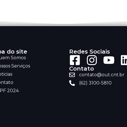
a do site
Redes Sociais
uem Somos
ssos Serviços
Contato
ticias
contato@out.cnt.br
ontato
(62) 3100-5810
RPF 2024