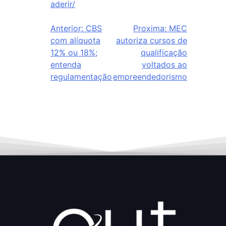
aderir/
Anterior:
CBS
Proxima:
MEC
com alíquota
autoriza cursos de
12% ou 18%;
qualificação
entenda
voltados ao
regulamentação
empreendedorismo