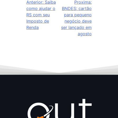
Anterior:
Saiba
Proxima:
como ajudar o
BNDES: cartão
RS com seu
para pequeno
Imposto de
negócio deve
Renda
ser lançado em
agosto