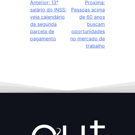
Anterior:
13°
Proxima:
salário do INSS:
Pessoas acima
veja calendário
de 60 anos
da segunda
buscam
parcela de
oportunidades
pagamento
no mercado de
trabalho