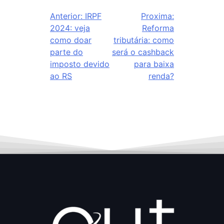
Anterior:
IRPF
Proxima:
2024: veja
Reforma
como doar
tributária: como
parte do
será o cashback
imposto devido
para baixa
ao RS
renda?