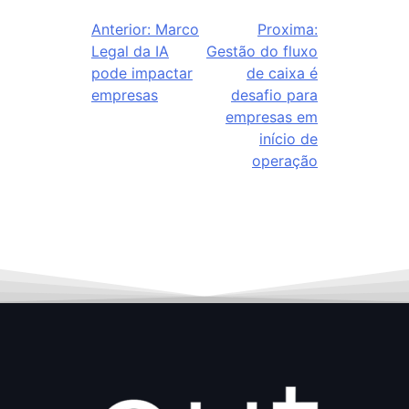
Anterior:
Marco
Proxima:
Legal da IA
Gestão do fluxo
pode impactar
de caixa é
empresas
desafio para
empresas em
início de
operação