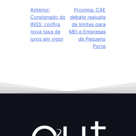
Anterior:
Proxima:
CAE
Consignado do
debate reajuste
INSS: confira
de limites para
nova taxa de
MEI e Empresas
juros em vigor
de Pequeno
Porte