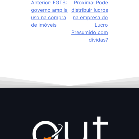
Anterior:
FGTS:
Proxima:
Pode
governo amplia
distribuir lucros
uso na compra
na empresa do
de imóveis
Lucro
Presumido com
dívidas?