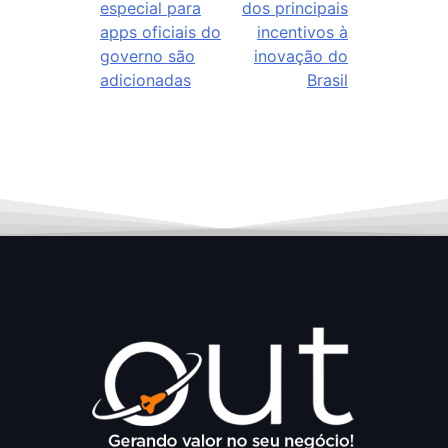
especial para
dos principais
apps oficiais do
incentivos à
governo são
inovação do
adicionadas
Brasil