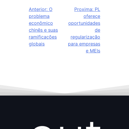
Anterior:
O
Proxima:
PL
problema
oferece
econômico
oportunidades
chinês e suas
de
ramificações
regularização
globais
para empresas
e MEIs