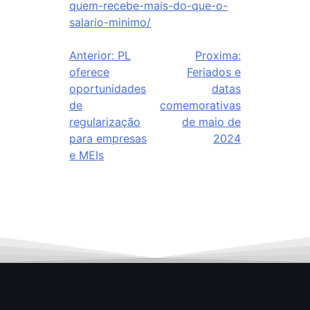
quem-recebe-mais-do-que-o-
salario-minimo/
Anterior:
PL
Proxima:
oferece
Feriados e
oportunidades
datas
de
comemorativas
regularização
de maio de
para empresas
2024
e MEIs