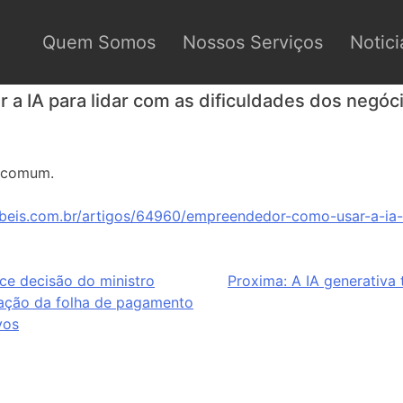
Quem Somos
Nossos Serviços
Notici
a IA para lidar com as dificuldades dos negóc
é comum.
beis.com.br/artigos/64960/empreendedor-como-usar-a-ia-p
ece decisão do ministro
Proxima:
A IA generativa
ração da folha de pagamento
vos