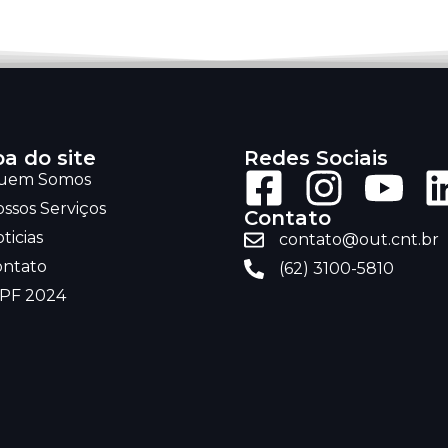
a do site
Redes Sociais
uem Somos
ssos Serviços
Contato
ticias
contato@out.cnt.br
ontato
(62) 3100-5810
RPF 2024