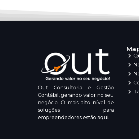
Map
Q
No
No
C
Out Consultoria e Gestão
I
Contábil, gerando valor no seu
negócio! O mais alto nível de
soluções para
empreendedores estão aqui.