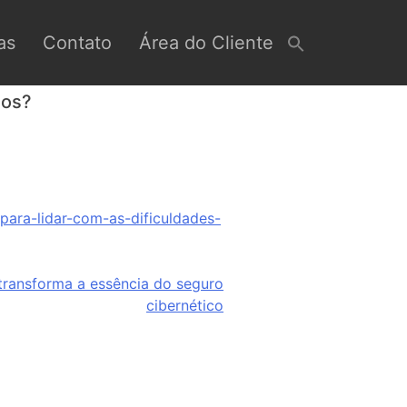
as
Contato
Área do Cliente
ios?
ara-lidar-com-as-dificuldades-
 transforma a essência do seguro
cibernético