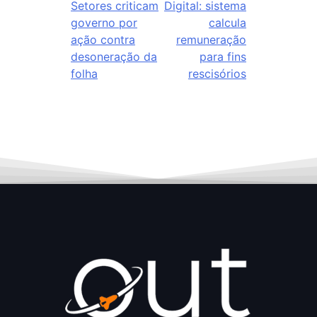
Setores criticam
Digital: sistema
governo por
calcula
ação contra
remuneração
desoneração da
para fins
folha
rescisórios