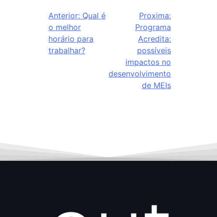
Anterior:
Qual é
Proxima:
o melhor
Programa
horário para
Acredita:
trabalhar?
possíveis
impactos no
desenvolvimento
de MEIs