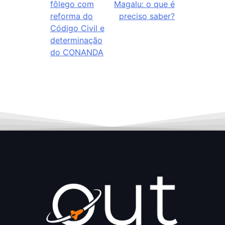
fôlego com
Magalu: o que é
reforma do
preciso saber?
Código Civil e
determinação
do CONANDA