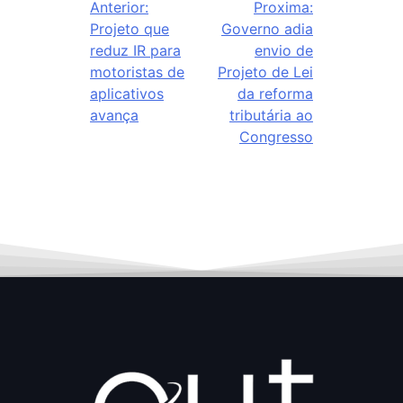
Anterior:
Proxima:
Projeto que
Governo adia
reduz IR para
envio de
motoristas de
Projeto de Lei
aplicativos
da reforma
avança
tributária ao
Congresso