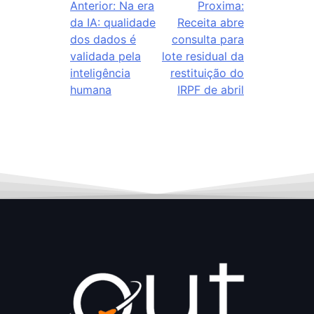
Anterior:
Na era
Proxima:
da IA: qualidade
Receita abre
dos dados é
consulta para
validada pela
lote residual da
inteligência
restituição do
humana
IRPF de abril