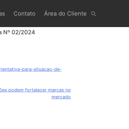
as
Contato
Área do Cliente
ia Nº 02/2024
rientativa-para-situacao-de-
ões podem fortalecer marcas no
mercado