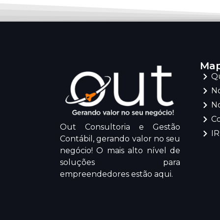
Map
Q
No
No
C
Out Consultoria e Gestão
I
Contábil, gerando valor no seu
negócio! O mais alto nível de
soluções para
empreendedores estão aqui.