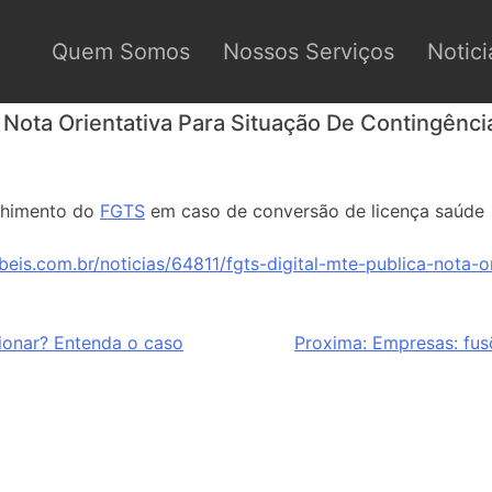
Quem Somos
Nossos Serviços
Notici
 Nota Orientativa Para Situação De Contingênc
lhimento do
FGTS
em caso de conversão de licença saúde
eis.com.br/noticias/64811/fgts-digital-mte-publica-nota-o
ionar? Entenda o caso
Proxima:
Empresas: fus