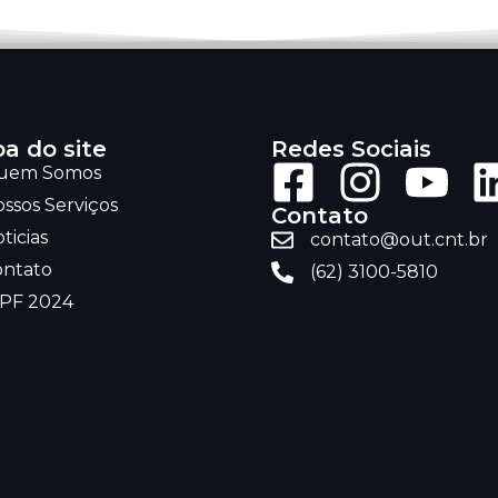
a do site
Redes Sociais
uem Somos
ssos Serviços
Contato
ticias
contato@out.cnt.br
ontato
(62) 3100-5810
RPF 2024