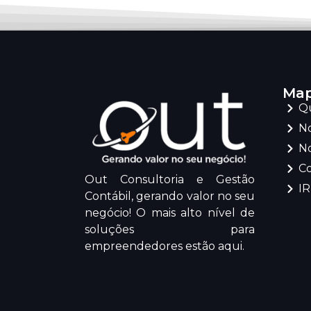
Map
Q
No
No
C
Out Consultoria e Gestão
I
Contábil, gerando valor no seu
negócio! O mais alto nível de
soluções para
empreendedores estão aqui.