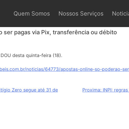
Quem Somos
Nossos Serviços
Notici
 ser pagas via Pix, transferência ou débito
 DOU desta quinta-feira (18).
beis.com.br/noticias/64773/apostas-online-so-poderao-ser
tígio Zero segue até 31 de
Proxima:
INPI: regra