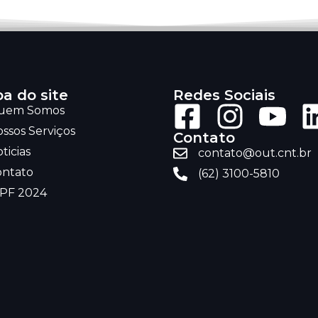
a do site
Redes Sociais
uem Somos
ssos Serviços
Contato
ticias
contato@out.cnt.br
ontato
(62) 3100-5810
RPF 2024