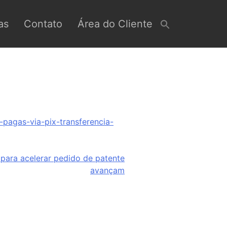
as
Contato
Área do Cliente
-pagas-via-pix-transferencia-
s para acelerar pedido de patente
avançam