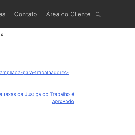
as
Contato
Área do Cliente
da
ampliada-para-trabalhadores-
za taxas da Justiça do Trabalho é
aprovado