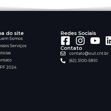
a do site
Redes Sociais
uem Somos
ssos Serviços
Contato
ticias
contato@out.cnt.br
ontato
(62) 3100-5810
RPF 2024