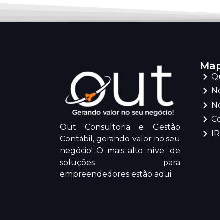
Map
Q
No
No
C
Out Consultoria e Gestão
I
Contábil, gerando valor no seu
negócio! O mais alto nível de
soluções para
empreendedores estão aqui.