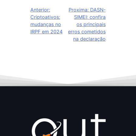
Anterior:
Proxima:
DASN-
Criptoativos:
SIMEI: confira
mudanças no
os principais
IRPF em 2024
erros cometidos
na declaração