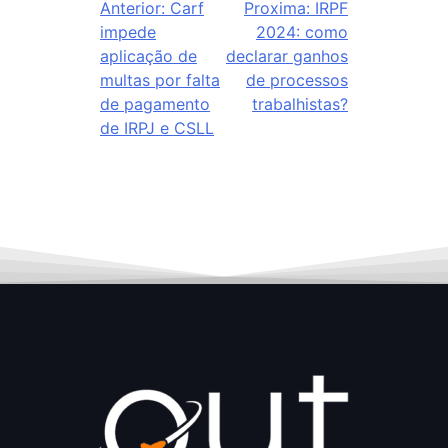
Anterior:
Carf
Proxima:
IRPF
impede
2024: como
aplicação de
declarar ganhos
multas por falta
de processos
de pagamento
trabalhistas?
de IRPJ e CSLL