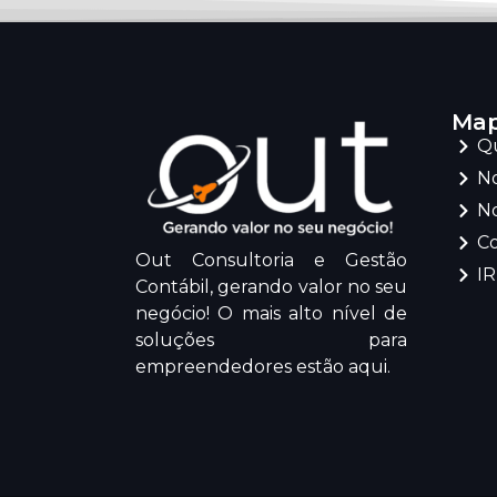
Map
Q
No
No
C
Out Consultoria e Gestão
I
Contábil, gerando valor no seu
negócio! O mais alto nível de
soluções para
empreendedores estão aqui.