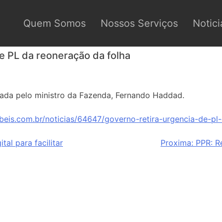
Quem Somos
Nossos Serviços
Notici
e PL da reoneração da folha
mada pelo ministro da Fazenda, Fernando Haddad.
beis.com.br/noticias/64647/governo-retira-urgencia-de-pl
tal para facilitar
Proxima:
PPR: R