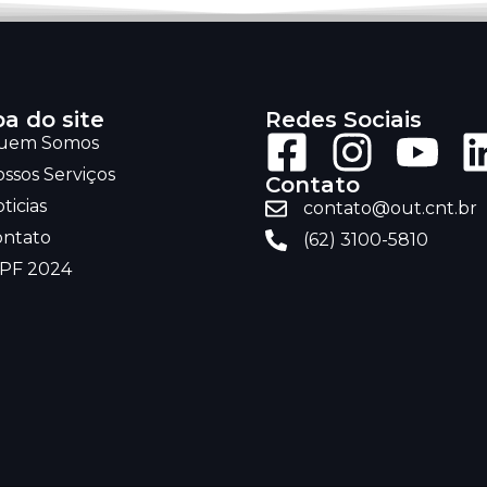
a do site
Redes Sociais
uem Somos
ssos Serviços
Contato
ticias
contato@out.cnt.br
ontato
(62) 3100-5810
RPF 2024